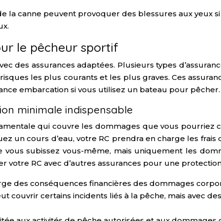
la canne peuvent provoquer des blessures aux yeux si vo
ux.
ur le pêcheur sportif
 avec des assurances adaptées. Plusieurs types d’assuran
risques les plus courants et les plus graves. Ces assuranc
surance embarcation si vous utilisez un bateau pour pêcher.
ction minimale indispensable
ondamentale qui couvre les dommages que vous pourriez ca
 un cours d’eau, votre RC prendra en charge les frais de
e vous subissez vous-même, mais uniquement les domm
éter votre RC avec d’autres assurances pour une protectio
charge des conséquences financières des dommages corpore
eut couvrir certains incidents liés à la pêche, mais avec d
itée aux activités de pêche autorisées et aux dommages 