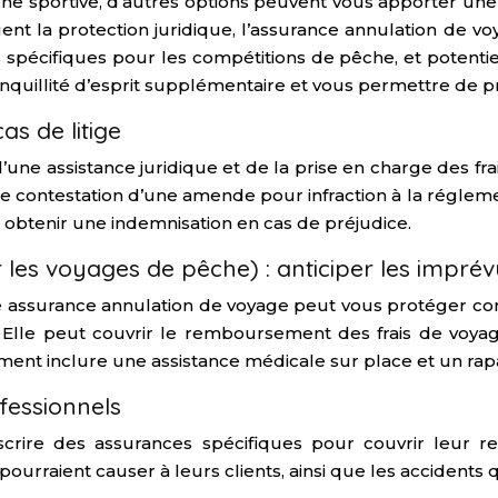
he sportive, d’autres options peuvent vous apporter une
nt la protection juridique, l’assurance annulation de v
s spécifiques pour les compétitions de pêche, et potenti
anquillité d’esprit supplémentaire et vous permettre de pr
as de litige
ne assistance juridique et de la prise en charge des frais
de contestation d’une amende pour infraction à la régleme
t à obtenir une indemnisation en cas de préjudice.
les voyages de pêche) : anticiper les imprév
ne assurance annulation de voyage peut vous protéger c
 Elle peut couvrir le remboursement des frais de voyag
ent inclure une assistance médicale sur place et un rapa
fessionnels
rire des assurances spécifiques pour couvrir leur resp
raient causer à leurs clients, ainsi que les accidents qu