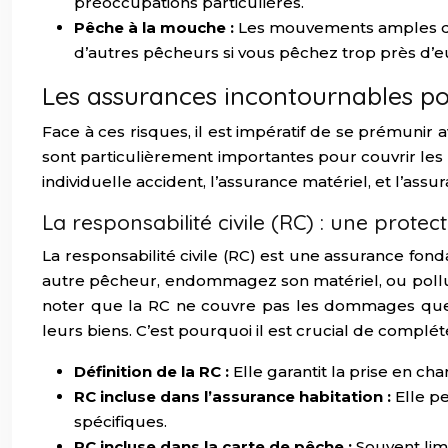
préoccupations particulières.
Pêche à la mouche :
Les mouvements amples de 
d’autres pêcheurs si vous pêchez trop près d’e
Les assurances incontournables po
Face à ces risques, il est impératif de se prémunir
sont particulièrement importantes pour couvrir les 
individuelle accident, l’assurance matériel, et l’as
La responsabilité civile (RC) : une prote
La responsabilité civile (RC) est une assurance f
autre pêcheur, endommagez son matériel, ou polluez
noter que la RC ne couvre pas les dommages qu
leurs biens. C’est pourquoi il est crucial de compl
Définition de la RC :
Elle garantit la prise en 
RC incluse dans l’assurance habitation :
Elle p
spécifiques.
RC incluse dans la carte de pêche :
Souvent lim