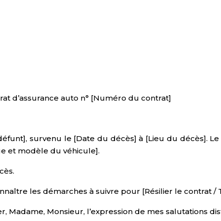
rat d’assurance auto n° [Numéro du contrat]
nt], survenu le [Date du décès] à [Lieu du décès]. Le dé
e et modèle du véhicule].
cès.
naître les démarches à suivre pour [Résilier le contrat / T
éer, Madame, Monsieur, l’expression de mes salutations di